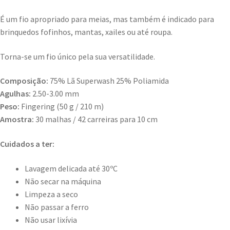
É um fio apropriado para meias, mas também é indicado para
brinquedos fofinhos, mantas, xailes ou até roupa.
Torna-se um fio único pela sua versatilidade.
Composição:
75% Lã Superwash 25% Poliamida
Agulhas:
2.50-3.00 mm
Peso:
Fingering (50 g / 210 m)
Amostra:
30 malhas / 42 carreiras para 10 cm
Cuidados a ter:
Lavagem delicada até 30ºC
Não secar na máquina
Limpeza a seco
Não passar a ferro
Não usar lixívia