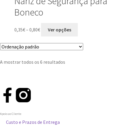
Nariz de Segurança para
Boneco
0,35
€
–
0,80
€
Ver opções
A mostrar todos os 6 resultados
Apoio ao Cliente
Custo e Prazos de Entrega