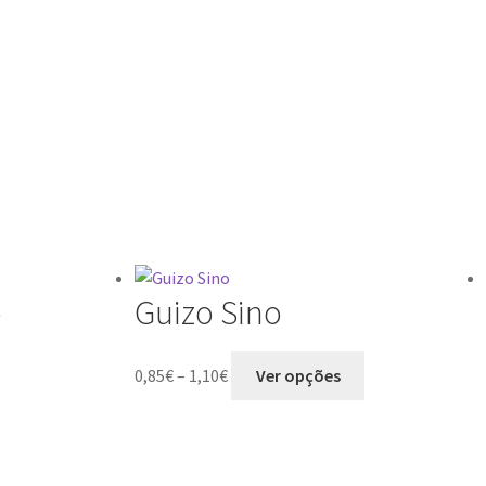
o
Guizo Sino
0,85
€
–
1,10
€
Ver opções