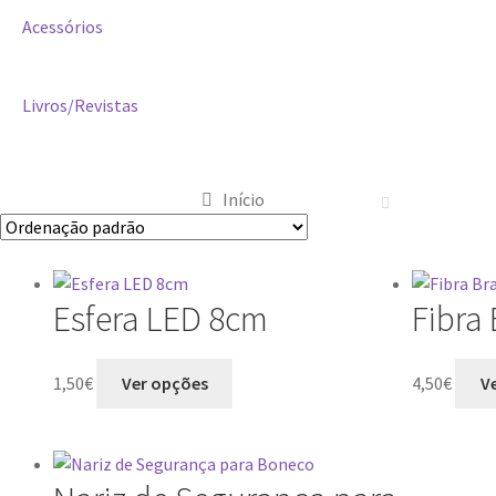
Acessórios
Livros/Revistas
Início
Esfera LED 8cm
Fibra
1,50
€
Ver opções
4,50
€
V