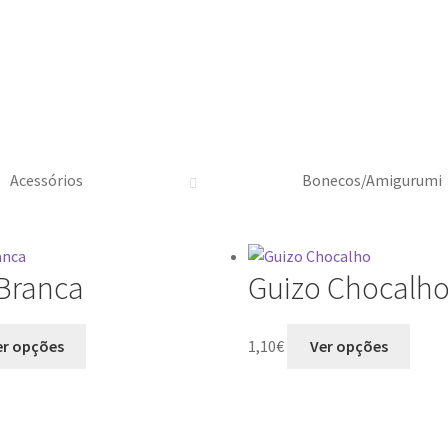
Acessórios
Bonecos/Amigurumi
 Branca
Guizo Chocalh
er opções
1,10
€
Ver opções