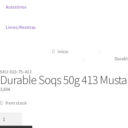
Acessórios
Livros/Revistas
Início
Durabl
SKU: 010-75-413
Durable Soqs 50g 413 Must
3,60
€
9 em stock