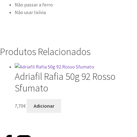
Não passar a ferro
Não usar lixívia
Produtos Relacionados
Adriafil Rafia 50g 92 Rosso
Sfumato
7,70
€
Adicionar