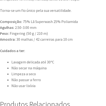
Torna-se um fio único pela sua versatilidade.
Composição:
75% Lã Superwash 25% Poliamida
Agulhas:
2.50-3.00 mm
Peso:
Fingering (50 g / 210 m)
Amostra:
30 malhas / 42 carreiras para 10 cm
Cuidados a ter:
Lavagem delicada até 30ºC
Não secar na máquina
Limpeza a seco
Não passar a ferro
Não usar lixívia
Produtos Relacionados