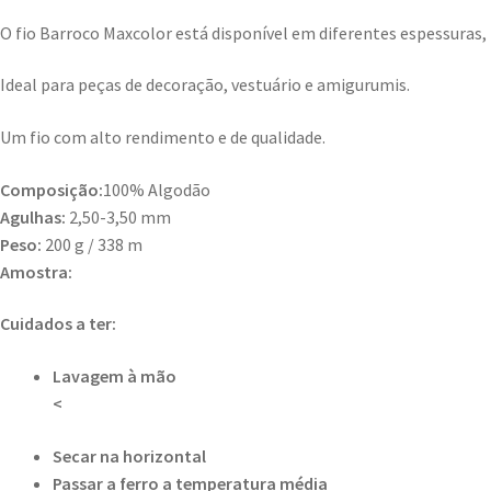
O fio Barroco Maxcolor está disponível em diferentes espessuras, 
Ideal para peças de decoração, vestuário e amigurumis.
Um fio com alto rendimento e de qualidade.
Composição:
100% Algodão
Agulhas:
2,50-3,50 mm
Peso:
200 g / 338 m
Amostra:
Cuidados a ter:
Lavagem à mão
<
Secar na horizontal
Passar a ferro a temperatura média