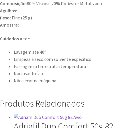
Composição:
80% Viscose 20% Poliéster Metalizado
Agulhas:
Peso:
Fine (25 g)
Amostra:
Cuidados a ter:
Lavagem até 40º
Limpeza a seco com solvente específico
Passagem a ferro a alta temperatura
Não usar lixívia
Não secar na máquina
Produtos Relacionados
Adriafil Duo Comfort 50g 82