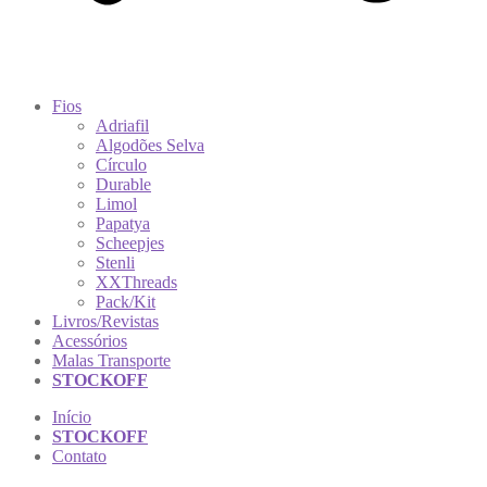
Fios
Adriafil
Algodões Selva
Círculo
Durable
Limol
Papatya
Scheepjes
Stenli
XXThreads
Pack/Kit
Livros/Revistas
Acessórios
Malas Transporte
STOCKOFF
Início
STOCKOFF
Contato