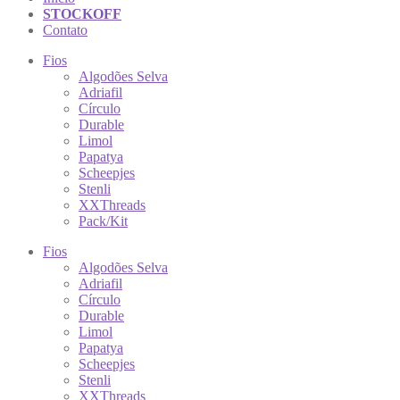
STOCKOFF
Contato
Fios
Algodões Selva
Adriafil
Círculo
Durable
Limol
Papatya
Scheepjes
Stenli
XXThreads
Pack/Kit
Fios
Algodões Selva
Adriafil
Círculo
Durable
Limol
Papatya
Scheepjes
Stenli
XXThreads