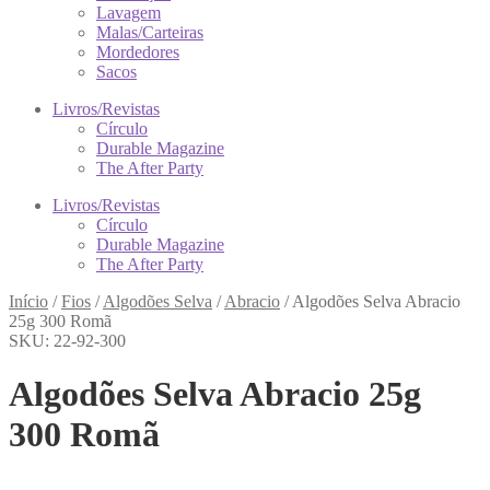
Lavagem
Malas/Carteiras
Mordedores
Sacos
Livros/Revistas
Círculo
Durable Magazine
The After Party
Livros/Revistas
Círculo
Durable Magazine
The After Party
Início
/
Fios
/
Algodões Selva
/
Abracio
/
Algodões Selva Abracio
25g 300 Romã
SKU: 22-92-300
Algodões Selva Abracio 25g
300 Romã