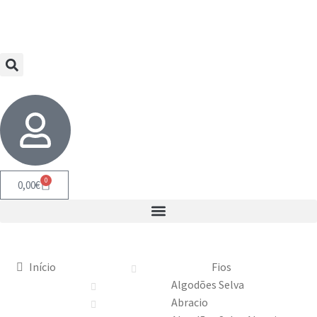
0
0,00
€
Início
Fios
Algodões Selva
Abracio