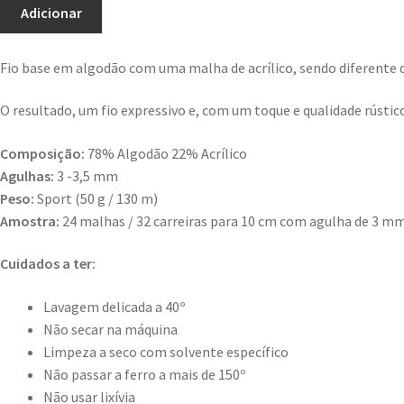
Adicionar
Fio base em algodão com uma malha de acrílico, sendo diferente
O resultado, um fio expressivo e, com um toque e qualidade rústico
Composição:
78% Algodão 22% Acrílico
Agulhas:
3 -3,5 mm
Peso:
Sport (50 g / 130 m)
Amostra:
24 malhas / 32 carreiras para 10 cm com agulha de 3 m
Cuidados a ter:
Lavagem delicada a 40º
Não secar na máquina
Limpeza a seco com solvente específico
Não passar a ferro a mais de 150º
Não usar lixívia