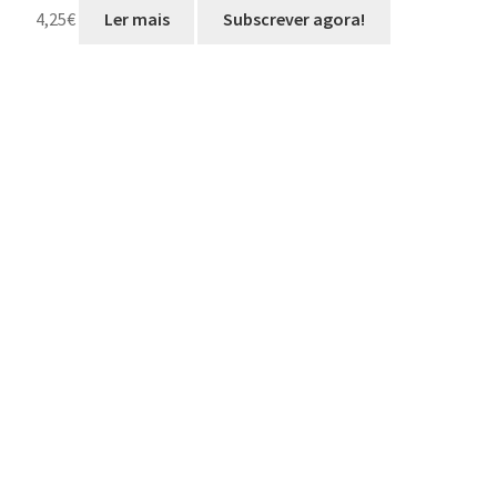
4,25
€
Ler mais