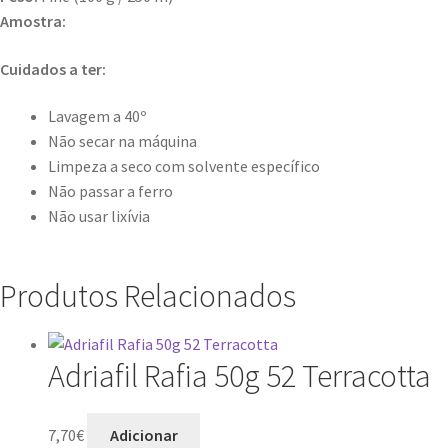
Amostra:
Cuidados a ter:
Lavagem a 40º
Não secar na máquina
Limpeza a seco com solvente específico
Não passar a ferro
Não usar lixívia
Produtos Relacionados
Adriafil Rafia 50g 52 Terracotta
7,70
€
Adicionar