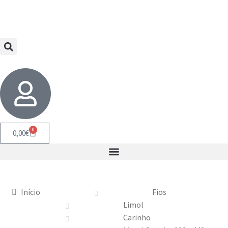
0
0,00
€
Início
Fios
Limol
Carinho