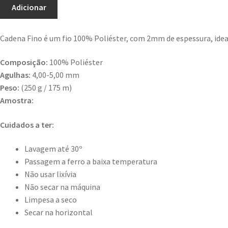
Adicionar
Cadena Fino é um fio 100% Poliéster, com 2mm de espessura, ideal 
Composição:
100% Poliéster
Agulhas:
4,00-5,00 mm
Peso:
(250 g / 175 m)
Amostra:
Cuidados a ter:
Lavagem até 30º
Passagem a ferro a baixa temperatura
Não usar lixívia
Não secar na máquina
Limpesa a seco
Secar na horizontal