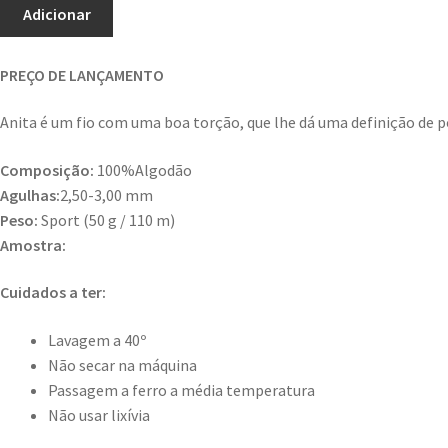
Adicionar
PREÇO DE LANÇAMENTO
Anita é um fio com uma boa torção, que lhe dá uma definição de po
Composição:
100%Algodão
Agulhas:
2,50-3,00 mm
Peso:
Sport (50 g / 110 m)
Amostra:
Cuidados a ter:
Lavagem a 40º
Não secar na máquina
Passagem a ferro a média temperatura
Não usar lixívia