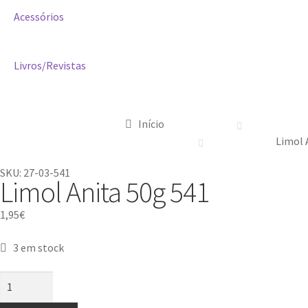
Acessórios
Livros/Revistas
Início
Limol 
SKU: 27-03-541
Limol Anita 50g 541
1,95
€
3 em stock