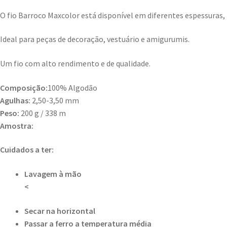
O fio Barroco Maxcolor está disponível em diferentes espessuras, 
Ideal para peças de decoração, vestuário e amigurumis.
Um fio com alto rendimento e de qualidade.
Composição:
100% Algodão
Agulhas:
2,50-3,50 mm
Peso:
200 g / 338 m
Amostra:
Cuidados a ter:
Lavagem à mão
<
Secar na horizontal
Passar a ferro a temperatura média