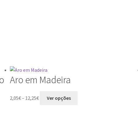
co
Aro em Madeira
2,05
€
–
12,25
€
Ver opções