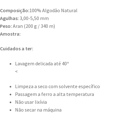
Composição:
100% Algodão Natural
Agulhas:
3,00-5,50 mm
Peso:
Aran (200 g / 340 m)
Amostra:
Cuidados a ter:
Lavagem delicada até 40º
<
Limpeza a seco com solvente específico
Passagem a ferro a alta temperatura
Não usar lixívia
Não secar na máquina