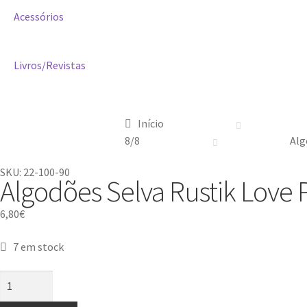
Acessórios
Livros/Revistas
Início
8/8
Alg
SKU: 22-100-90
Algodões Selva Rustik Love 
6,80
€
7 em stock