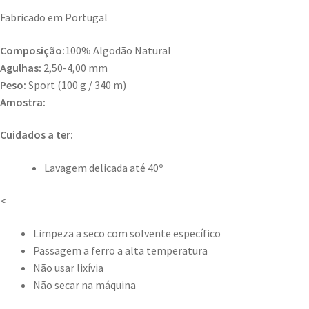
Fabricado em Portugal
Composição:
100% Algodão Natural
Agulhas:
2,50-4,00 mm
Peso:
Sport (100 g / 340 m)
Amostra:
Cuidados a ter:
Lavagem delicada até 40º
<
Limpeza a seco com solvente específico
Passagem a ferro a alta temperatura
Não usar lixívia
Não secar na máquina