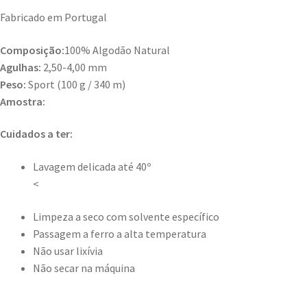
Fabricado em Portugal
Composição:
100% Algodão Natural
Agulhas:
2,50-4,00 mm
Peso:
Sport (100 g / 340 m)
Amostra:
Cuidados a ter:
Lavagem delicada até 40º
<
Limpeza a seco com solvente específico
Passagem a ferro a alta temperatura
Não usar lixívia
Não secar na máquina