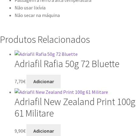
Passagem a ferro a alta temperatura
Não usar lixívia
Não secar na máquina
Produtos Relacionados
Adriafil Rafia 50g 72 Bluette
7,70
€
Adicionar
Adriafil New Zealand Print 100g
61 Militare
9,90
€
Adicionar