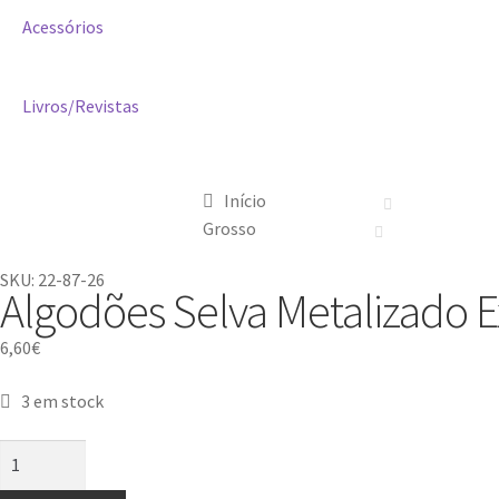
Acessórios
Livros/Revistas
Início
Grosso
SKU: 22-87-26
Algodões Selva Metalizado E
6,60
€
3 em stock