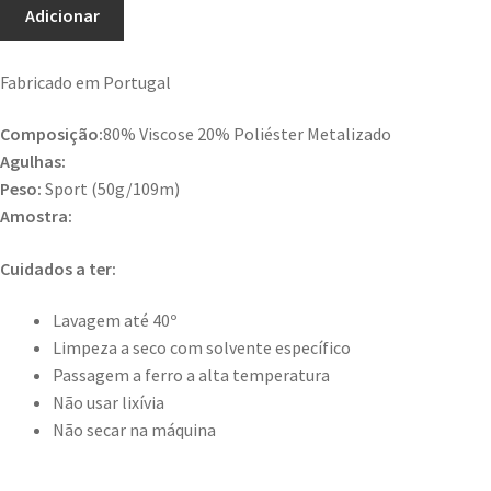
Adicionar
Fabricado em Portugal
Composição:
80% Viscose 20% Poliéster Metalizado
Agulhas:
Peso:
Sport (50g/109m)
Amostra:
Cuidados a ter:
Lavagem até 40º
Limpeza a seco com solvente específico
Passagem a ferro a alta temperatura
Não usar lixívia
Não secar na máquina