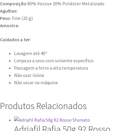
Composição:
80% Viscose 20% Poliéster Metalizado
Agulhas:
Peso:
Fine (25 g)
Amostra:
Cuidados a ter:
Lavagem até 40º
Limpeza a seco com solvente específico
Passagem a ferro a alta temperatura
Não usar lixívia
Não secar na máquina
Produtos Relacionados
Adriafil Rafia 50g 92 Rosso