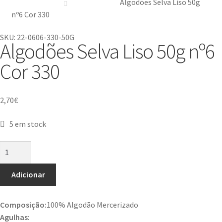
Algodões Selva Liso 50g
nº6 Cor 330
SKU: 22-0606-330-50G
Algodões Selva Liso 50g nº6
Cor 330
2,70
€
5 em stock
Adicionar
Composição:
100% Algodão Mercerizado
Agulhas: