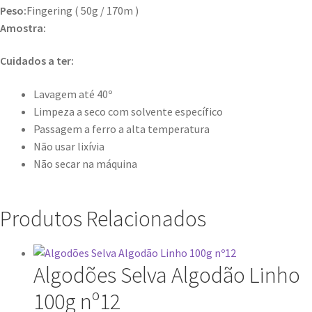
Peso:
Fingering ( 50g / 170m )
Amostra:
Cuidados a ter:
Lavagem até 40º
Limpeza a seco com solvente específico
Passagem a ferro a alta temperatura
Não usar lixívia
Não secar na máquina
Produtos Relacionados
Algodões Selva Algodão Linho
100g nº12