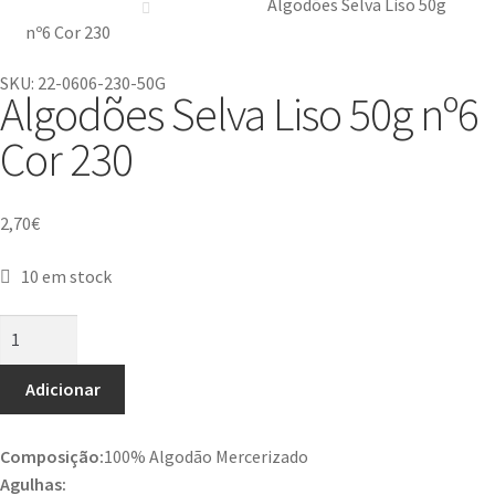
Algodões Selva Liso 50g
nº6 Cor 230
SKU: 22-0606-230-50G
Algodões Selva Liso 50g nº6
Cor 230
2,70
€
10 em stock
Adicionar
Composição:
100% Algodão Mercerizado
Agulhas: