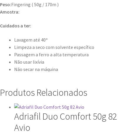
Peso:
Fingering ( 50g / 170m )
Amostra:
Cuidados a ter:
Lavagem até 40º
Limpeza a seco com solvente específico
Passagem a ferro a alta temperatura
Não usar lixívia
Não secar na máquina
Produtos Relacionados
Adriafil Duo Comfort 50g 82
Avio