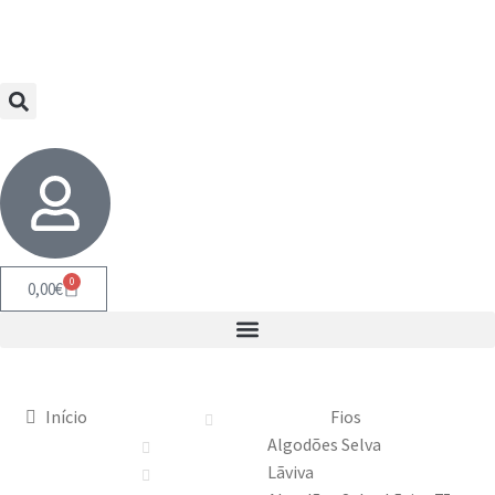
0
0,00
€
Início
Fios
Algodões Selva
Lãviva