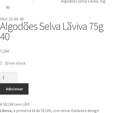
Algodões Selva Lãviva 75g
40
SKU: 22-90-40
Algodões Selva Lãviva 75g
40
7,15
€
10 em stock
Adicionar
A SELVA tem LÃ!!!
Lãviva
, a primeira lã da SELVA, com alma italiana e design