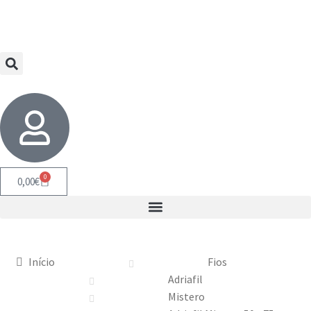
0
0,00
€
Início
Fios
Adriafil
Mistero